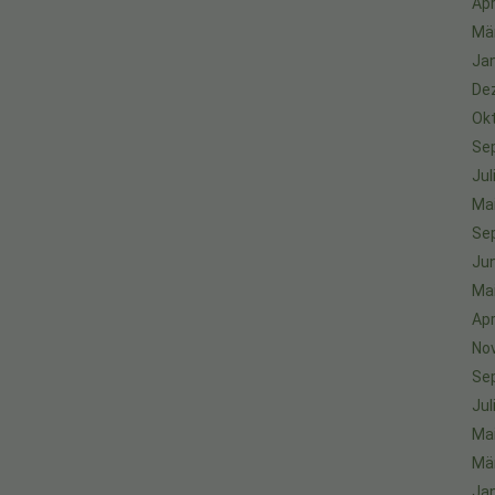
Apr
Mä
Ja
De
Ok
Se
Jul
Ma
Se
Jun
Ma
Apr
No
Se
Jul
Ma
Mä
Ja