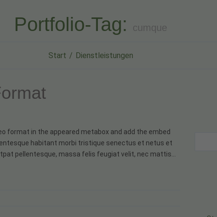
Portfolio-Tag:
cumque
Start
Dienstleistungen
Format
Video format in the appeared metabox and add the embed
lentesque habitant morbi tristique senectus et netus et
tpat pellentesque, massa felis feugiat velit, nec mattis…