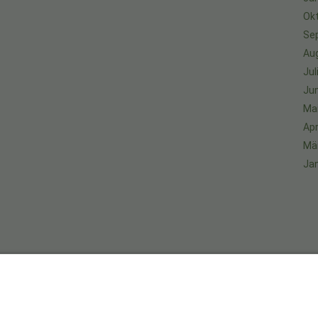
Ok
Se
Au
Jul
Jun
Ma
Apr
Mä
Ja
An