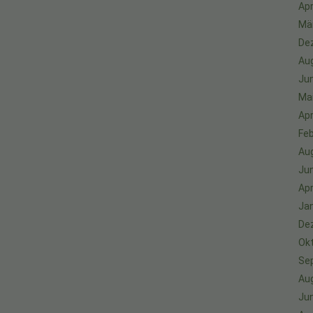
Apr
Mä
De
Au
Jun
Ma
Apr
Feb
Au
Jun
Apr
Ja
De
Ok
Se
Au
Jun