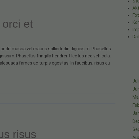
Sta
Akt
Fo
orci et
Ko
Im
Da
landit massa vel mauris sollicitudin dignissim. Phasellus
nissim. Phasellus fringilla hendrerit lectus nec vehicula.
alesuada fames ac turpis egestas. In faucibus, risus eu
Jul
Jun
Ma
Feb
Ja
De
Se
us risus
Au