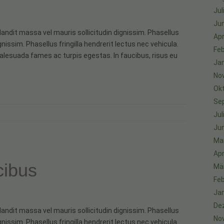
Jul
Jun
landit massa vel mauris sollicitudin dignissim. Phasellus
Apr
nissim. Phasellus fringilla hendrerit lectus nec vehicula.
Feb
alesuada fames ac turpis egestas. In faucibus, risus eu
Ja
No
Ok
Se
Jul
Jun
Ma
Apr
cibus
Mä
Feb
Ja
De
landit massa vel mauris sollicitudin dignissim. Phasellus
No
nissim. Phasellus fringilla hendrerit lectus nec vehicula.