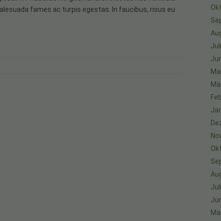
Ok
alesuada fames ac turpis egestas. In faucibus, risus eu
Se
Au
Jul
Jun
Ma
Mä
Feb
Ja
De
No
Ok
Se
Au
Jul
Jun
Ma