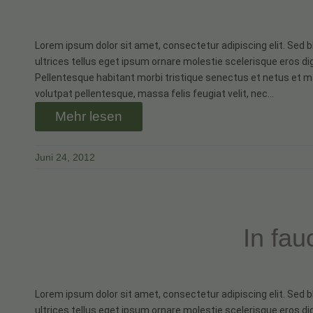
Lorem ipsum dolor sit amet, consectetur adipiscing elit. Sed b
ultrices tellus eget ipsum ornare molestie scelerisque eros dig
Pellentesque habitant morbi tristique senectus et netus et m
volutpat pellentesque, massa felis feugiat velit, nec…
Mehr lesen
Juni 24, 2012
In fau
Lorem ipsum dolor sit amet, consectetur adipiscing elit. Sed b
ultrices tellus eget ipsum ornare molestie scelerisque eros dig