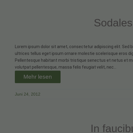
Sodales 
Lorem ipsum dolor sit amet, consectetur adipiscing elit. Sed b
ultrices tellus eget ipsum ornare molestie scelerisque eros dig
Pellentesque habitant morbi tristique senectus et netus et m
volutpat pellentesque, massa felis feugiat velit, nec…
Mehr lesen
Juni 24, 2012
In faucib