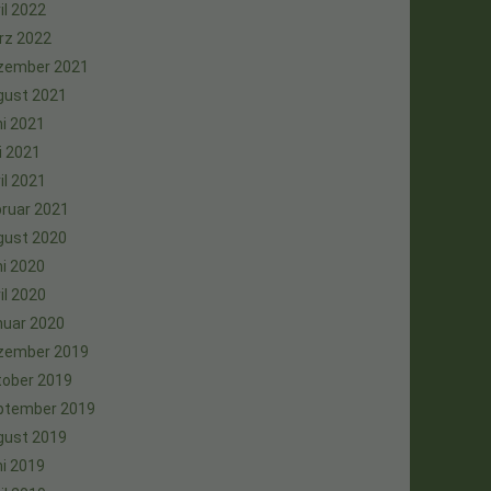
il 2022
rz 2022
zember 2021
gust 2021
i 2021
i 2021
il 2021
ruar 2021
gust 2020
i 2020
il 2020
nuar 2020
zember 2019
tober 2019
ptember 2019
gust 2019
i 2019