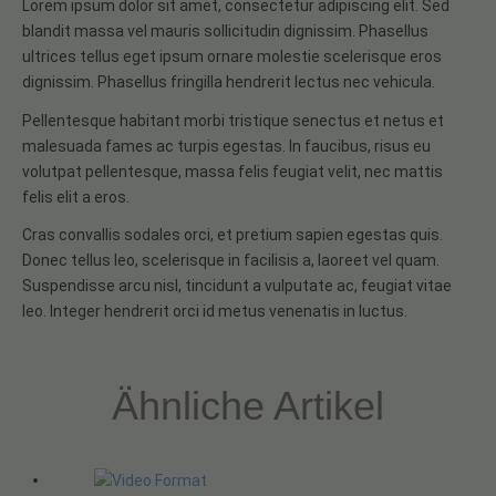
Lorem ipsum dolor sit amet, consectetur adipiscing elit. Sed
blandit massa vel mauris sollicitudin dignissim. Phasellus
ultrices tellus eget ipsum ornare molestie scelerisque eros
dignissim. Phasellus fringilla hendrerit lectus nec vehicula.
Pellentesque habitant morbi tristique senectus et netus et
malesuada fames ac turpis egestas. In faucibus, risus eu
volutpat pellentesque, massa felis feugiat velit, nec mattis
felis elit a eros.
Cras convallis sodales orci, et pretium sapien egestas quis.
Donec tellus leo, scelerisque in facilisis a, laoreet vel quam.
Suspendisse arcu nisl, tincidunt a vulputate ac, feugiat vitae
leo. Integer hendrerit orci id metus venenatis in luctus.
Ähnliche Artikel