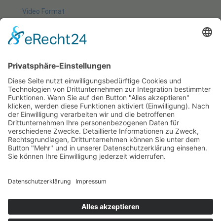
Video Format
Sodales orci et
In faucibus
Noch keine Kommentare bis jetzt.
Einen Kommentar
schreiben
Du musst
angemeldet
sein um hier zu kommentieren.
Start
Aktuell
Fotos
Kontakt