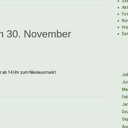
Sta
Akt
Fo
Ko
Im
m 30. November
Da
 ab 14 Uhr zum Nikolausmarkt.
Jul
Jun
Ma
Feb
Ja
De
Se
Au