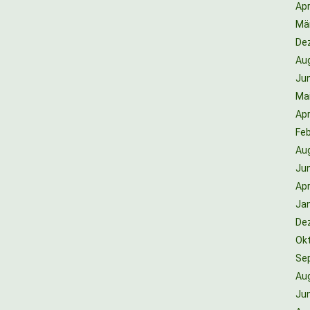
Apr
Mä
De
Au
Jun
Ma
Apr
Feb
Au
Jun
Apr
Ja
De
Ok
Se
Au
Jun