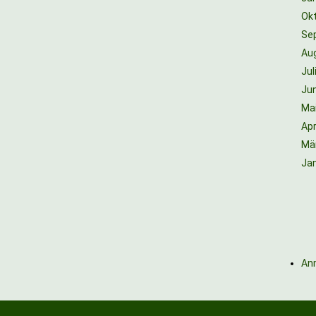
Ok
Se
Au
Jul
Jun
Ma
Apr
Mä
Ja
An