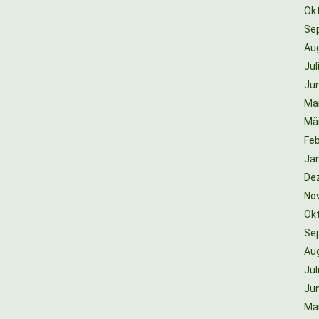
Ok
Se
Au
Jul
Jun
Ma
Mä
Feb
Ja
De
No
Ok
Se
Au
Jul
Jun
Ma