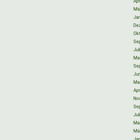
Apr
Mä
Ja
De
Ok
Se
Jul
Ma
Se
Jun
Ma
Apr
No
Se
Jul
Ma
Mä
Ja