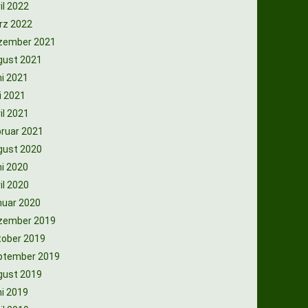
il 2022
rz 2022
zember 2021
gust 2021
i 2021
i 2021
il 2021
ruar 2021
gust 2020
i 2020
il 2020
nuar 2020
zember 2019
tober 2019
ptember 2019
gust 2019
i 2019