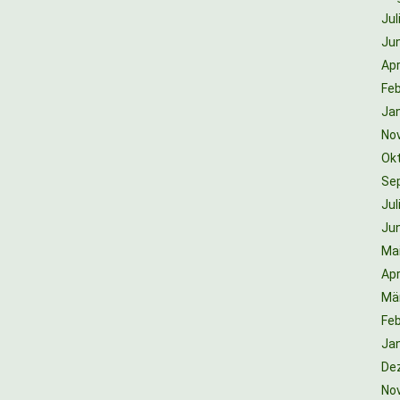
Jul
Jun
Apr
Feb
Ja
No
Ok
Se
Jul
Jun
Ma
Apr
Mä
Feb
Ja
De
No