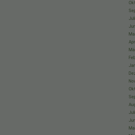
Ok
Se
Jul
Jun
Ma
Apr
Mä
Feb
Ja
De
No
Ok
Se
Au
Jul
Jun
Ma