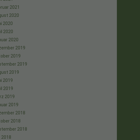
ruar 2021
gust 2020
i 2020
il 2020
nuar 2020
zember 2019
tober 2019
ptember 2019
gust 2019
i 2019
il 2019
rz 2019
nuar 2019
zember 2018
tober 2018
ptember 2018
i 2018