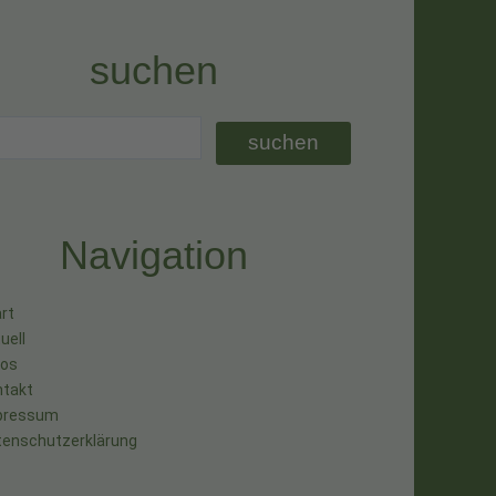
suchen
Navigation
rt
uell
tos
ntakt
pressum
tenschutzerklärung