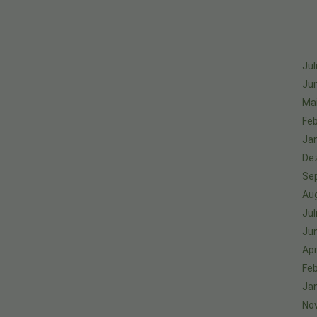
Jul
Jun
Ma
Feb
Ja
De
Se
Au
Jul
Jun
Apr
Feb
Ja
No