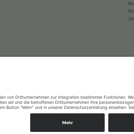
Apr
Mä
Ja
An
um