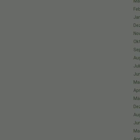
Mä
Feb
Ja
De
No
Ok
Se
Au
Jul
Jun
Ma
Apr
Mä
De
Au
Jun
Ma
Apr