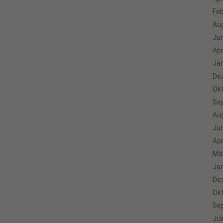
Feb
Au
Jun
Apr
Ja
De
Ok
Se
Au
Jun
Apr
Mä
Ja
De
Ok
Se
Jul