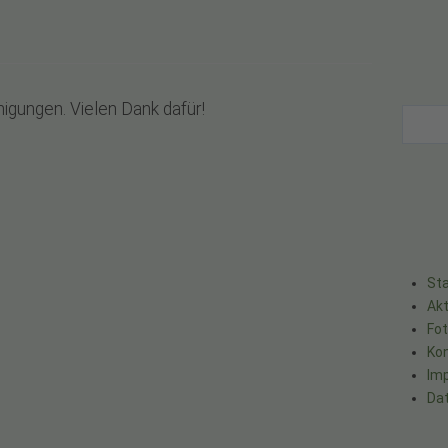
nigungen. Vielen Dank dafür!
Sta
Akt
Fo
Ko
Im
Da