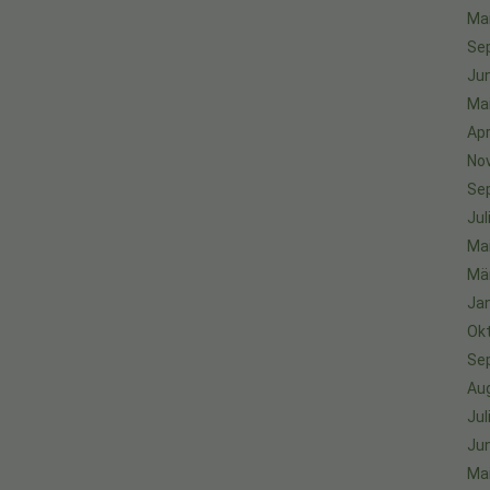
Ma
Se
Jun
Ma
Apr
No
Se
Jul
Ma
Mä
Ja
Ok
Se
Au
Jul
Jun
Ma