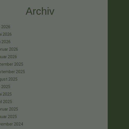
Archiv
i 2026
i 2026
i 2026
ruar 2026
nuar 2026
zember 2025
ptember 2025
gust 2025
i 2025
i 2025
il 2025
ruar 2025
nuar 2025
vember 2024