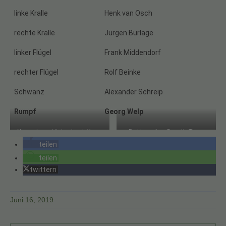
linke Kralle
Henk van Osch
rechte Kralle
Jürgen Burlage
linker Flügel
Frank Middendorf
rechter Flügel
Rolf Beinke
Schwanz
Alexander Schreip
Rumpf
Georg Welp
Neuer Jugenkönig: Jacob Voege
Proklamation: Der alte Thron
mit seinen Adjudantinnen.
übergibt das Zepter an die neuen
teilen
Majestäten.
teilen
twittern
Juni 16, 2019