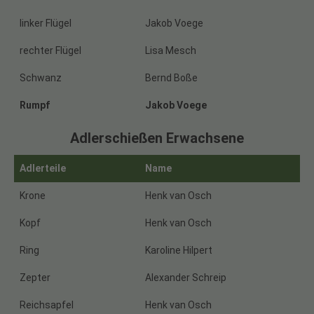
linker Flügel
Jakob Voege
rechter Flügel
Lisa Mesch
Schwanz
Bernd Boße
Rumpf
Jakob Voege
Adlerschießen Erwachsene
Adlerteile
Name
Krone
Henk van Osch
Kopf
Henk van Osch
Ring
Karoline Hilpert
Zepter
Alexander Schreip
Reichsapfel
Henk van Osch