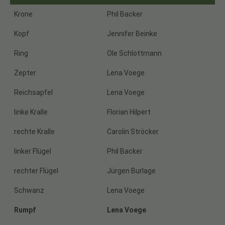
Krone
Phil Backer
Kopf
Jennifer Beinke
Ring
Ole Schlottmann
Zepter
Lena Voege
Reichsapfel
Lena Voege
linke Kralle
Florian Hilpert
rechte Kralle
Carolin Ströcker
linker Flügel
Phil Backer
rechter Flügel
Jürgen Burlage
Schwanz
Lena Voege
Rumpf
Lena Voege