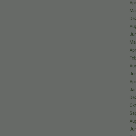
Apr
Mä
De
Au
Jun
Ma
Apr
Feb
Au
Jun
Apr
Ja
De
Ok
Se
Au
Jun