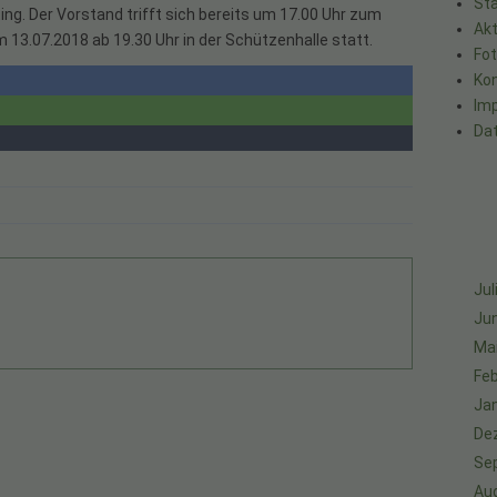
Sta
ng. Der Vorstand trifft sich bereits um 17.00 Uhr zum
Akt
m 13.07.2018 ab 19.30 Uhr in der Schützenhalle statt.
Fo
Ko
Im
Da
Jul
Jun
Ma
Feb
Ja
De
Se
Au