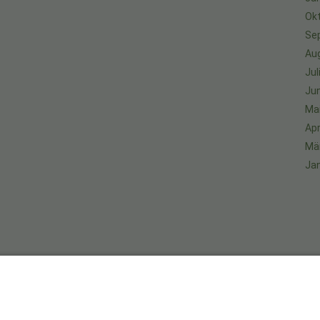
Ok
Se
Au
Jul
Jun
Ma
Apr
Mä
Ja
An