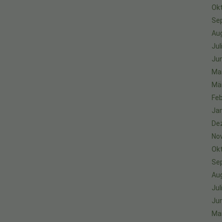
Ok
Se
Au
Jul
Jun
Ma
Mä
Feb
Ja
De
No
Ok
Se
Au
Jul
Jun
Ma