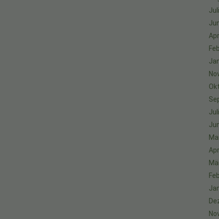
Jul
Jun
Apr
Feb
Ja
No
Ok
Se
Jul
Jun
Ma
Apr
Mä
Feb
Ja
De
No