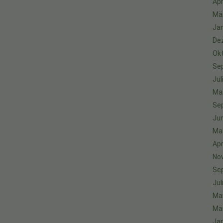
Apr
Mä
Ja
De
Ok
Se
Jul
Ma
Se
Jun
Ma
Apr
No
Se
Jul
Ma
Mä
Ja