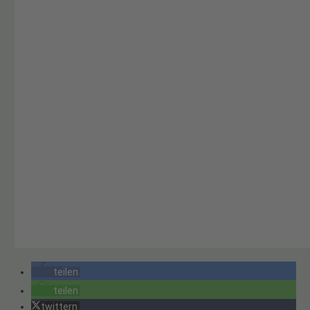
teilen
teilen
twittern