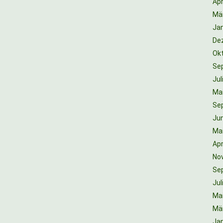
Apr
Mä
Ja
De
Ok
Se
Jul
Ma
Se
Jun
Ma
Apr
No
Se
Jul
Ma
Mä
Ja