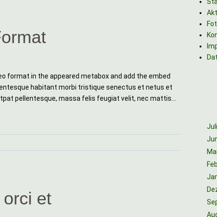
Sta
Akt
Fo
Format
Ko
Im
Da
Video format in the appeared metabox and add the embed
lentesque habitant morbi tristique senectus et netus et
tpat pellentesque, massa felis feugiat velit, nec mattis…
Jul
Jun
Ma
Feb
Ja
De
orci et
Se
Au