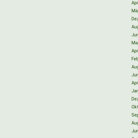
Apr
Mä
De
Au
Jun
Ma
Apr
Feb
Au
Jun
Apr
Ja
De
Ok
Se
Au
Jun