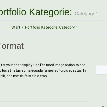
rtfolio Kategorie:
Category 1
Start
Portfolio Kategorie: Category 1
Format
e for your post display. Use Featured image option to add
ectus et netus et malesuada fames ac turpis egestas. In
it, nec mattis felis elit a eros.…