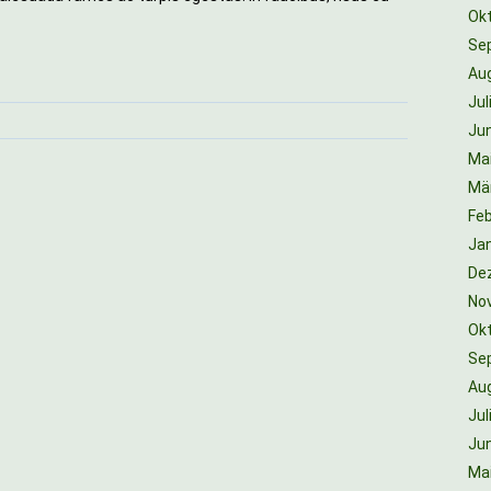
Ok
Se
Au
Jul
Jun
Ma
Mä
Feb
Ja
De
No
Ok
Se
Au
Jul
Jun
Ma