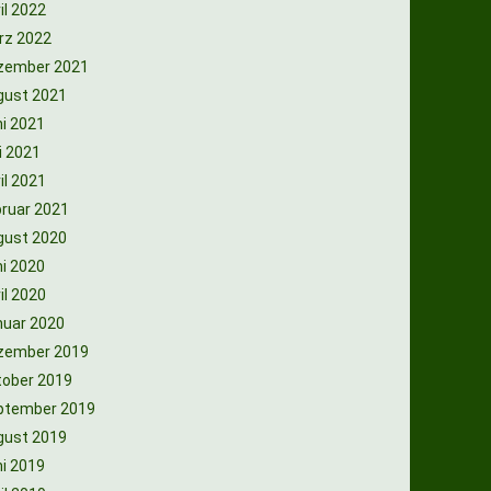
il 2022
rz 2022
zember 2021
gust 2021
i 2021
i 2021
il 2021
ruar 2021
gust 2020
i 2020
il 2020
nuar 2020
zember 2019
tober 2019
ptember 2019
gust 2019
i 2019