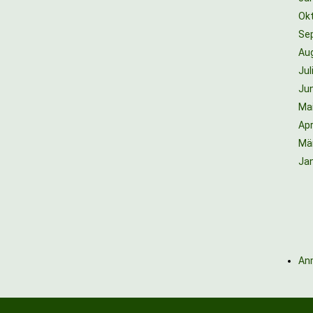
Ok
Se
Au
Jul
Jun
Ma
Apr
Mä
Ja
An