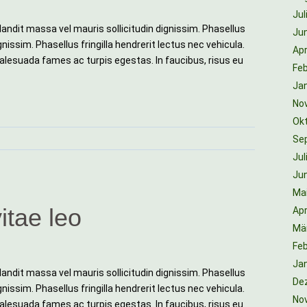
Jul
landit massa vel mauris sollicitudin dignissim. Phasellus
Jun
nissim. Phasellus fringilla hendrerit lectus nec vehicula.
Apr
alesuada fames ac turpis egestas. In faucibus, risus eu
Feb
Ja
No
Ok
Se
Jul
Jun
Ma
itae leo
Apr
Mä
Feb
Ja
landit massa vel mauris sollicitudin dignissim. Phasellus
De
nissim. Phasellus fringilla hendrerit lectus nec vehicula.
No
alesuada fames ac turpis egestas. In faucibus, risus eu