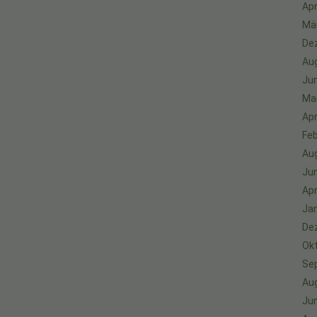
Apr
Mä
De
Au
Jun
Ma
Apr
Feb
Au
Jun
Apr
Ja
De
Ok
Se
Au
Jun