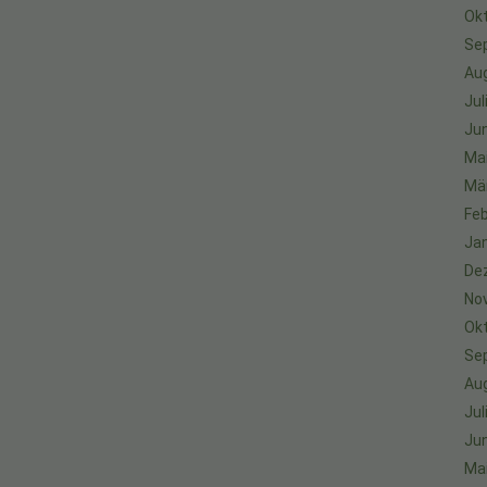
Ok
Se
Au
Jul
Jun
Ma
Mä
Feb
Ja
De
No
Ok
Se
Au
Jul
Jun
Ma