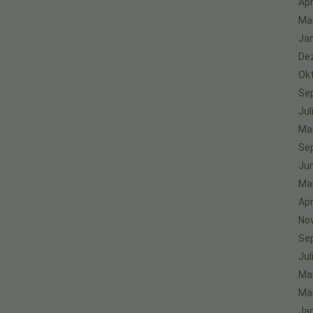
Apr
Mä
Ja
De
Ok
Se
Jul
Ma
Se
Jun
Ma
Apr
No
Se
Jul
Ma
Mä
Ja