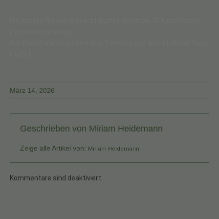
Die Kosten für das Grünkohl-Buffet liegen bei 20 € pro Person
(mit Voranmeldung).
Am Abend wartet zudem eine Tombola und anschließend Tanz
mit DJ.
März 14, 2026
Geschrieben von
Miriam Heidemann
Zeige alle Artikel von:
Miriam Heidemann
Kommentare sind deaktiviert.