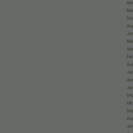
Apr
Mä
De
Au
Jun
Ma
Apr
Feb
Au
Jun
Apr
Ja
De
Ok
Se
Au
Jun