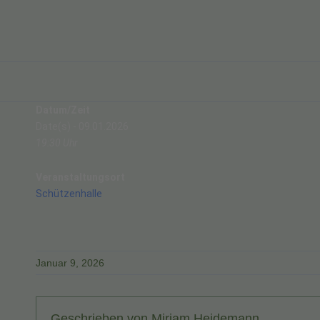
Datum/Zeit
Date(s) - 09.01.2026
19:30 Uhr
Veranstaltungsort
Schützenhalle
Januar 9, 2026
Geschrieben von
Miriam Heidemann