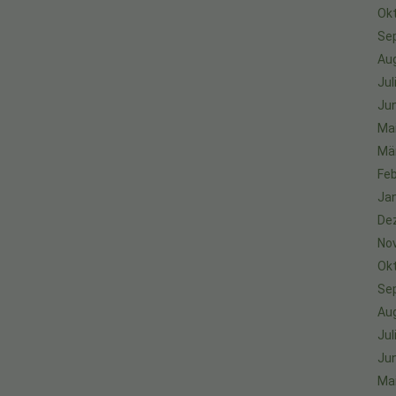
Ok
Se
Au
Jul
Jun
Ma
Mä
Feb
Ja
De
No
Ok
Se
Au
Jul
Jun
Ma