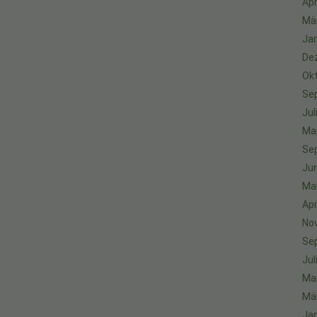
Apr
Mä
Ja
De
Ok
Se
Jul
Ma
Se
Jun
Ma
Apr
No
Se
Jul
Ma
Mä
Ja