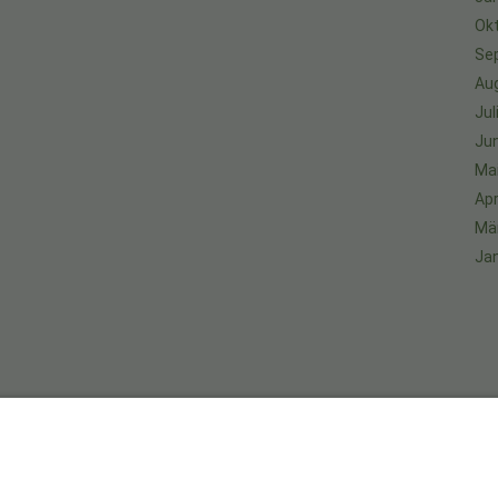
Ok
Se
Au
Jul
Jun
Ma
Apr
Mä
Ja
An