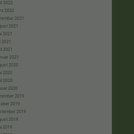
il 2022
rz 2022
zember 2021
gust 2021
i 2021
i 2021
il 2021
ruar 2021
gust 2020
i 2020
il 2020
nuar 2020
zember 2019
tober 2019
ptember 2019
gust 2019
i 2019