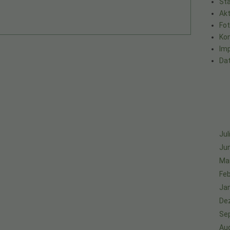
Sta
Akt
Fo
Ko
Im
Da
Jul
Jun
Ma
Feb
Ja
De
Se
Au