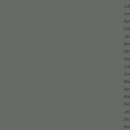
Jul
Jun
Apr
Feb
Ja
No
Ok
Se
Jul
Jun
Ma
Apr
Mä
Feb
Ja
De
No