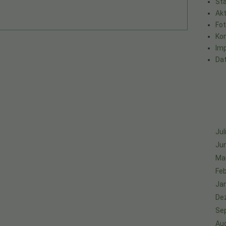
Sta
Akt
Fo
Ko
Im
Da
Jul
Jun
Ma
Feb
Ja
De
Se
Au