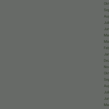
Ok
Se
Au
Jul
Jun
Ma
Mä
Feb
Ja
De
No
Ok
Se
Au
Jul
Jun
Ma