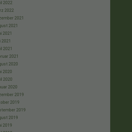
il 2022
rz 2022
zember 2021
gust 2021
i 2021
i 2021
il 2021
ruar 2021
gust 2020
i 2020
il 2020
nuar 2020
zember 2019
tober 2019
ptember 2019
gust 2019
i 2019