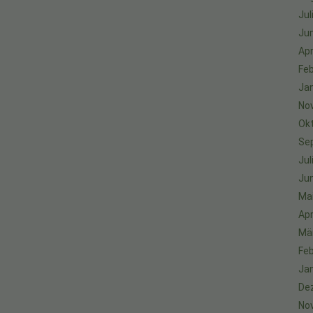
Jul
Jun
Apr
Feb
Ja
No
Ok
Se
Jul
Jun
Ma
Apr
Mä
Feb
Ja
De
No