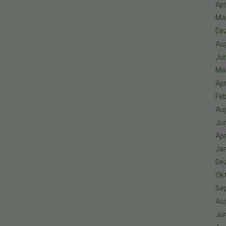
Apr
Mä
De
Au
Jun
Ma
Apr
Feb
Au
Jun
Apr
Ja
De
Ok
Se
Au
Jun