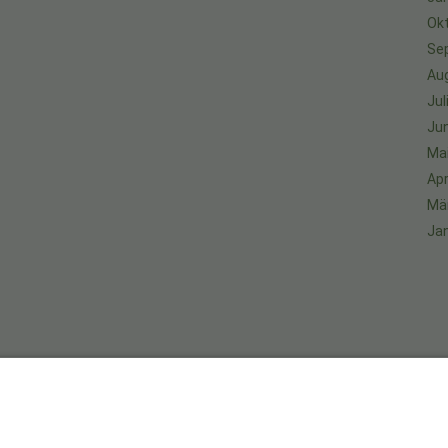
Ok
Se
Au
Jul
Jun
Ma
Apr
Mä
Ja
An