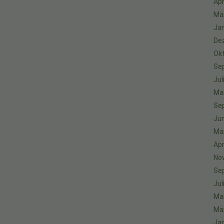
Apr
Mä
Ja
De
Ok
Se
Jul
Ma
Se
Jun
Ma
Apr
No
Se
Jul
Ma
Mä
Ja