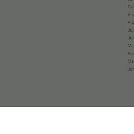
Ok
Se
Au
Jul
Jun
Ma
Apr
Mä
Ja
An