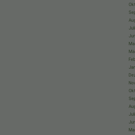
Ok
Se
Au
Jul
Jun
Ma
Mä
Feb
Ja
De
No
Ok
Se
Au
Jul
Jun
Ma