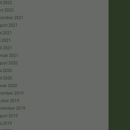
il 2022
rz 2022
zember 2021
gust 2021
i 2021
i 2021
il 2021
ruar 2021
gust 2020
i 2020
il 2020
nuar 2020
zember 2019
tober 2019
ptember 2019
gust 2019
i 2019