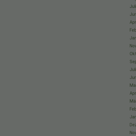
Jul
Jun
Apr
Feb
Ja
No
Ok
Se
Jul
Jun
Ma
Apr
Mä
Feb
Ja
De
No