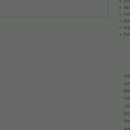
Sta
Akt
Fo
Ko
Im
Da
Jul
Jun
Ma
Feb
Ja
De
Se
Au