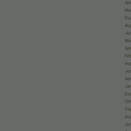
Apr
Mä
De
Au
Jun
Ma
Apr
Feb
Au
Jun
Apr
Ja
De
Ok
Se
Au
Jun