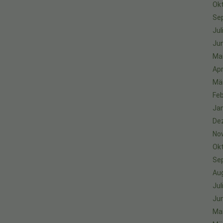
Ok
Se
Jul
Jun
Ma
Apr
Mä
Feb
Ja
De
No
Ok
Se
Au
Jul
Jun
Ma