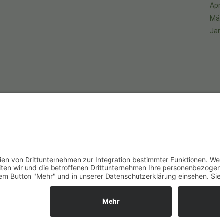
Apr
Mä
Ja
An
um