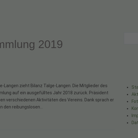
mmlung 2019
ngen zieht Bilanz Talge-Langen. Die Mitglieder des
Sta
lung auf ein ausgefülltes Jahr 2018 zurück. Präsident
Akt
 den verschiedenen Aktivitäten des Vereins. Dank sprach er
Fo
llen den reibungslosen…
Ko
Im
Da