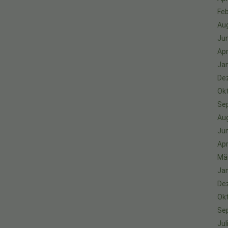
Feb
Au
Jun
Apr
Ja
De
Ok
Se
Au
Jun
Apr
Mä
Ja
De
Ok
Se
Jul