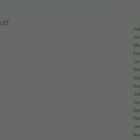
off
Jul
Jun
Ma
Feb
Ja
De
Se
Au
Jul
Jun
Apr
Feb
Ja
No