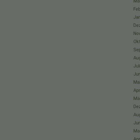
Mä
Feb
Ja
De
No
Ok
Se
Au
Jul
Jun
Ma
Apr
Mä
De
Au
Jun
Ma
Apr