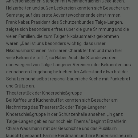
An verschiedenen Ständen mit weihnachtlichen Deko-Ideen,
Holzarbeiten und süßen Leckereien konnten sich Besucher am
Samstag auf das erste Adventswochenende einstimmen.
Frank Naber, Präsident des Schützenbundes Talge-Langen,
zeigte sich besonders erfreut über die gute Stimmung und die
vielen Familien, die zum Talger Nikolausmarkt gekommen
waren. „Das ist uns besonders wichtig, dass unser
Nikolausmarkt einen familiären Charakter hat und man hier
viele Bekannte trifft“, so Naber. Auch die Stände würden
überwiegend von Talge-Langener Vereinen oder Bekannten aus
der näheren Umgebung betrieben. Im Adlerstand etwa bot der
Schützenbund selbst regional-bäuerliche Küche mit Punkebrot
und Grütze an.
Theaterstück der Kinderschießgruppe
Bei Kaffee und Kuchenbuffet konnten sich Besucher am
Nachmittag das Theaterstück der Talge-Langener
Kinderschießgruppe in der Schützenhalle ansehen. „In ganz
Talge-Langen gab es nur noch ein Thema,“ beginnt Erzählerin
Chiara Wassmann mit der Geschichte und das Publikum
lauscht gespannt. Familie Herdmann und ihre Kinder sind neu im