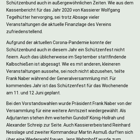
Schützenbund auch in außergewöhnlichen Zeiten. Wie aus dem
Kassenbericht für das Jahr 2020 von Kassierer Wolfgang
Tegelhütter hervorging, sei trotz Absage vieler
Veranstaltungen die aktuelle Finanzlage des Vereins
zufriedenstellend.
Aufgrund der aktuellen Corona-Pandemie konnte der
Schützenbund auch in diesem Jahr ein Schützenfest nicht
feiern. Auch das üblicherweise im September stattfindende
Kalbschießen ist abgesagt. Wie es mit anderen, kleineren
Veranstaltungen aussehe, sei noch nicht abzusehen, teilte
Frank Naber während der Generalversammlung mit. Für
kommendes Jahr ist das Schützenfest für das Wochenende
am 11. und 12 Juni geplant.
Bei den Vorstandswahlen wurde Präsident Frank Naber von der
Versammlung für eine weitere Amtszeit wiedergewählt. Als
Adjutanten stehen ihm weiterhin Gundolf König-Hollrah und
Alexander Schreip zur Seite. Auch Kassiererbeistand Reinhard
Nesslage und zweiter Kommandeur Martin Asmuß durften sich
über eine Wiederwahl freuen. Jens Wehmhoff wurde zum